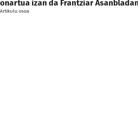
onartua izan da Frantziar Asanblada
Artikulu osoa