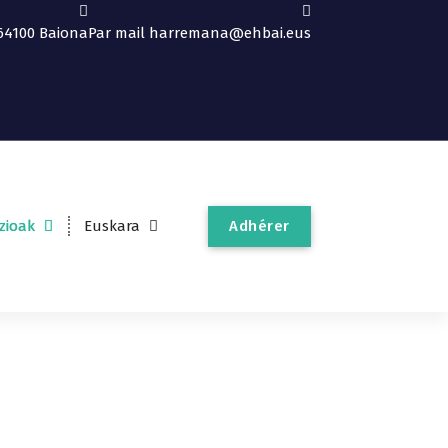
64100 Baiona
Par mail
harremana@ehbai.eus
Adhérer
uzioak
Euskara