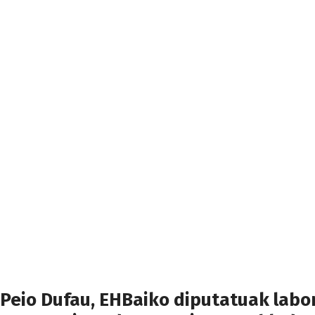
Peio Dufau, EHBaiko diputatuak lab