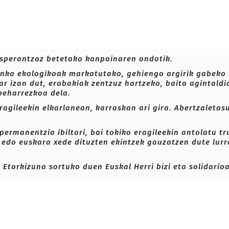
 esperantzaz betetako kanpainaren ondotik.
erronka ekologikoak markatutako, gehiengo argirik gabeko
ar izan dut, erabakiak zentzuz hartzeko, baita agintald
 beharrezkoa dela.
eragileekin elkarlanean, karraskan ari gira. Abertzaleta
rmanentzia ibiltari, bai tokiko eragileekin antolatu tru
a edo euskara xede dituzten ekintzek gauzatzen dute lur
 Etorkizuna sortuko duen Euskal Herri bizi eta solidario