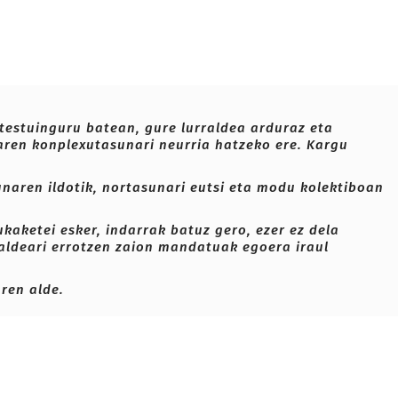
 testuinguru batean, gure lurraldea
arduraz eta
iaren konplexutasunari neurria hatzeko ere. Kargu
sunaren ildotik, nortasunari eutsi eta modu kolektiboan
kaketei esker, indarrak batuz gero, ezer ez dela
raldeari errotzen zaion mandatuak egoera iraul
aren alde.