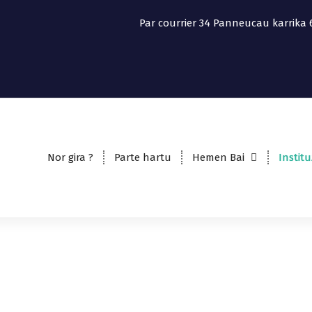
Par courrier
34 Panneucau karrika 
Nor gira ?
Parte hartu
Hemen Bai
Instit