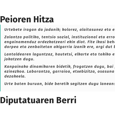
Peioren Hitza
Urtebete iragan da jadanik; kolorez, alaitasunez eta
Zalantza politiko, tentsio sozial, instituzional eta 
engainamenduz ordezkatzeari ekin diot. Fite ikasi beh
dorpea eta zenbaitetan akigarria izanik ere, argi dut
Lantaldearen laguntzaz, hautetsi, elkarte eta tokiko 
jokatzen dugu.
Kanpainako dinamikaren bidetik, frogatzen dugu, bai pe
ezinezkoa. Laborantza, garraioa, etxebizitza, osasun
dezakeela.
Urte baten buruan, bide beretik segitzen dugu lanean:
Diputatuaren Berri