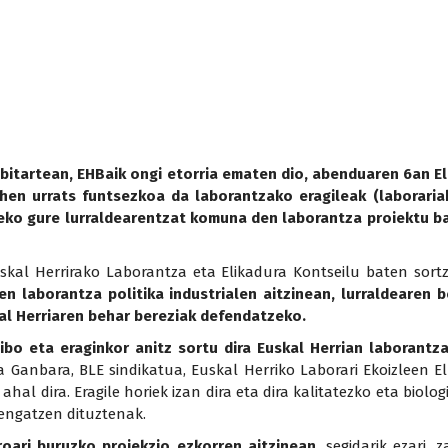
 bitartean, EHBaik ongi etorria ematen dio, abenduaren 6an E
en urrats funtsezkoa da laborantzako eragileak (laborariak
tzeko gure lurraldearentzat komuna den laborantza proiektu b
skal Herrirako Laborantza eta Elikadura Kontseilu baten sort
ren laborantza politika industrialen aitzinean, lurraldeare
kal Herriaren behar bereziak defendatzeko.
ibo eta eraginkor anitz sortu dira Euskal Herrian laborantz
 Ganbara, BLE sindikatua, Euskal Herriko Laborari Ekoizleen E
l dira. Eragile horiek izan dira eta dira kalitatezko eta biolog
tengatzen dituztenak.
roari buruzko proiekzio ezkorren aitzinean,
segidarik ezari, 