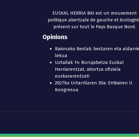
EUSKAL HERRIA BAI est un mouvement
politique abertzale de gauche et écologis
présent sur tout le Pays Basque Nord.
Opinions
Baionako Bestak: bestaren eta aldarri
lekua
Uztailak 14: Burujabetza Euskal
Herriarentzat, aitortza ofiziala
euskararentzat!
2027ko Urtarrilaren 30a: EHBairen II.
Kongresua