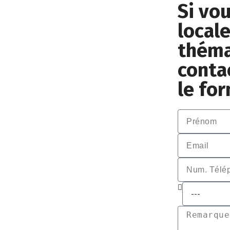
Si vo
local
théma
conta
le fo