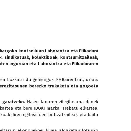
lkargoko kontseiluan Laborantza eta Elikadura
, sindikatuak, kolektiboak, kontsumitzaileak,
aten inguruan eta Laborantza eta Elikaduraren
zea bozkatu du gehiengoz. EHBairentzat, urrats
n berezitasunen berezko trukaketa eta gogoeta
a garatzeko.
Haien lanaren zilegitasuna denek
lkartea eta bere IDOKI marka, Trebatu elkartea,
ikoak diren egitasmoen bultzatzaileak, eta baita
zailtasun ekonomikoei, klima aldaketari loturiko