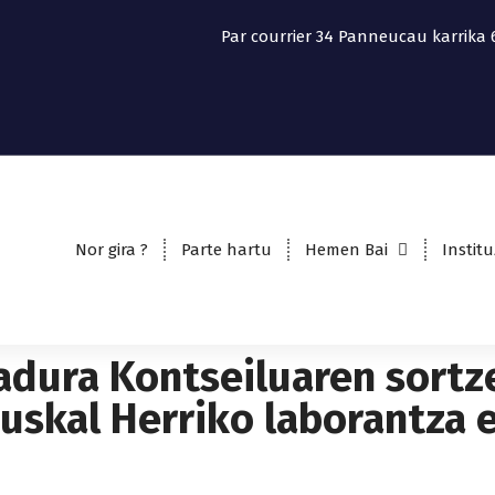
Par courrier
34 Panneucau karrika 
Nor gira ?
Parte hartu
Hemen Bai
Instit
adura Kontseiluaren sortze
Euskal Herriko laborantza 