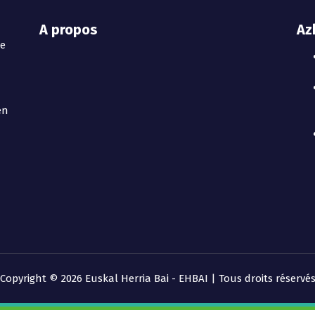
A propos
Az
te
en
Copyright © 2026 Euskal Herria Bai - EHBAI | Tous droits réservé