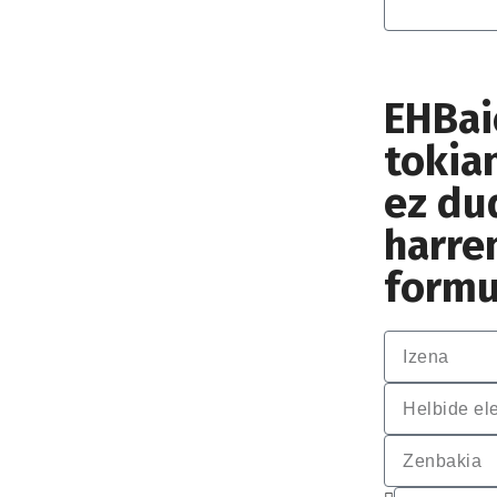
EHBai
tokia
ez du
harre
formu