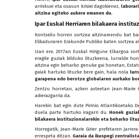
arriskuei eta osasun krisiei dagokienez,
laborar
aitzina egiteko aukera emanen du.
Ipar Euskal Herriaren bilakaera institu
Kontseilu horren sortzea aitzinamendu bat bad
Elikaduraren Erakunde Publiko baten sortzea a
Izan ere, 2017an Euskal Hirigune Elkargoa sor
eragile guziak bilduko lituzkeena, lurralde ho
aitzina egin beharko genuke gai honetan, Estatua
gaiak hartuko lituzke bere gain, hala nola
lurr
garapena edo berotze globalaren aurkako bor
Zentzu horretan, azken asteetan Jean-Marie Gi
adierazgarria da.
Harekin bat egin dute Pirinio Atlantikoetako 
duela parte hartuko iragarri du.
Honek guziak
bilakaera instituzionalarekin eta beharko lit
Horregatik, Jean-Marie Girier prefetaren jarre
errespeta ditzan.
Garaia da ikuspegi zentralist