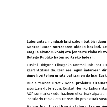
Laborantza munduak krisi sakon bat bizi duen
Kontseiluaren sortzearen aldeko bozkari. Leh
eragile ekonomikoak) eta jendarte zibila bil
Bulego Publiko baten sortzeko bidean.
Euskal Hirigune Elkargoko Kontseiluak Ipar Eu
garrantzitsua da.
Izan ere, egun indarrean di
gune hori lehen urrats bat izanen da Ipar Eus
Duela zenbait urtetik hona,
proiektu alternat
aitortzen dute egun. Euskal Herriko Laborantza
AOP sormarkak edo hazleen elkarteak aipatzen aha
instalazio ttipiak eta transmisio proiektuak sus
Halere,
Ipar Euskal Herriko laborantzaren ge