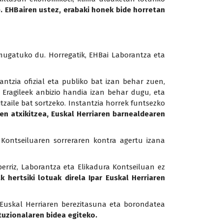
.
EHBairen ustez, erabaki honek bide horretan
mugatuko du. Horregatik, EHBai Laborantza eta
ntzia ofizial eta publiko bat izan behar zuen,
. Eragileek anbizio handia izan behar dugu, eta
itzaile bat sortzeko. Instantzia horrek funtsezko
en atxikitzea, Euskal Herriaren barnealdearen
 Kontseiluaren sorreraren kontra agertu izana
rriz, Laborantza eta Elikadura Kontseiluan ez
 hertsiki lotuak direla Ipar Euskal Herriaren
ar Euskal Herriaren berezitasuna eta borondatea
ituzionalaren bidea egiteko.