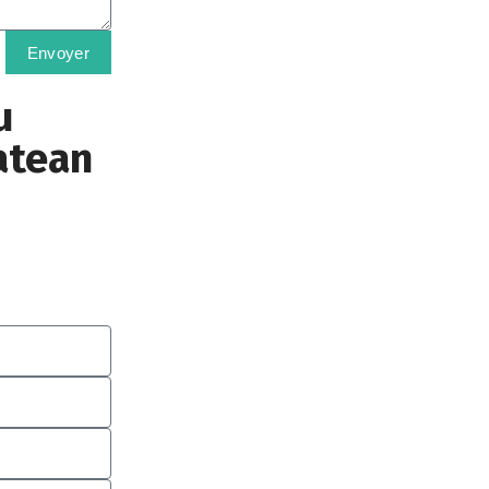
Envoyer
u
atean
o