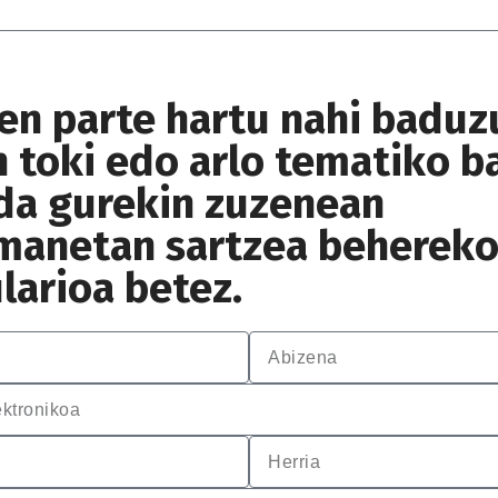
en parte hartu nahi baduz
n toki edo arlo tematiko b
da gurekin zuzenean
manetan sartzea beherek
larioa betez.