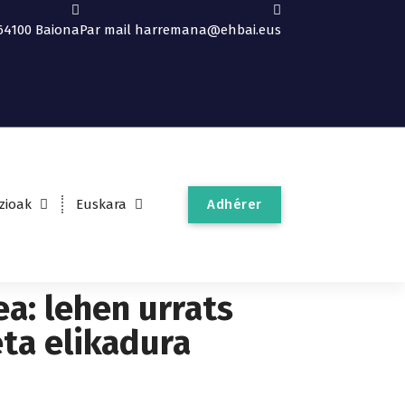
64100 Baiona
Par mail
harremana@ehbai.eus
Adhérer
uzioak
Euskara
a: lehen urrats
eta elikadura