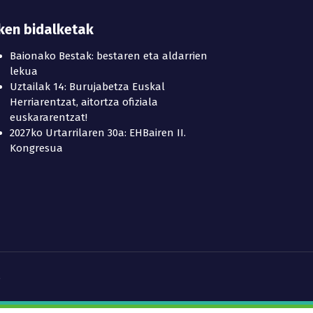
ken bidalketak
Baionako Bestak: bestaren eta aldarrien
lekua
Uztailak 14: Burujabetza Euskal
Herriarentzat, aitortza ofiziala
euskararentzat!
2027ko Urtarrilaren 30a: EHBairen II.
Kongresua
s