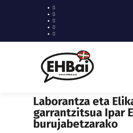
Laborantza eta Elik
garrantzitsua Ipar 
burujabetzarako