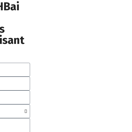
HBai
s
isant