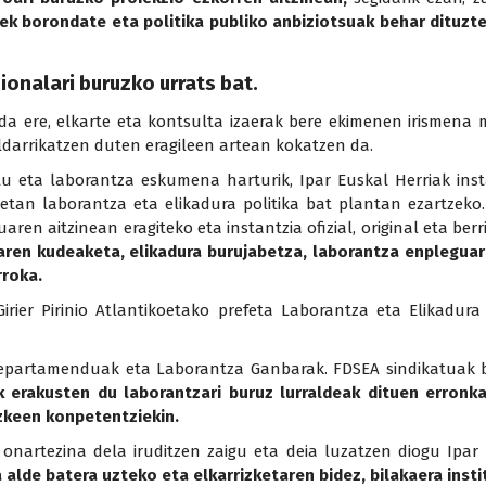
iek borondate eta politika publiko anbiziotsuak behar dituzte
zionalari buruzko urrats bat.
a ere, elkarte eta kontsulta izaerak bere ekimenen irismena 
ldarrikatzen duten eragileen artean kokatzen da.
tu eta laborantza eskumena harturik, Ipar Euskal Herriak insta
netan laborantza eta elikadura politika bat plantan ezartzeko
ren aitzinean eragiteko eta instantzia ofizial, original eta berr
aren kudeaketa, elikadura burujabetza, laborantza enpleguar
roka.
rier Pirinio Atlantikoetako prefeta Laborantza eta Elikadura
Departamenduak eta Laborantza Ganbarak. FDSEA sindikatuak be
 erakusten du laborantzari buruz lurraldeak dituen erronkak
uzkeen konpetentziekin.
ra onartezina dela iruditzen zaigu eta deia luzatzen diogu Ip
a alde batera uzteko eta elkarrizketaren bidez, bilakaera inst