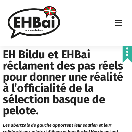
EH Bildu et EHBai
réclament des pas réels
pour donner une réalité
à l’officialité de la
sélection basque de
pelote.
Les abertzale de gauche apportent leur soutien et leur
solidarité aux pilotari d’Hego et Ipar Euskal Herria qui ont