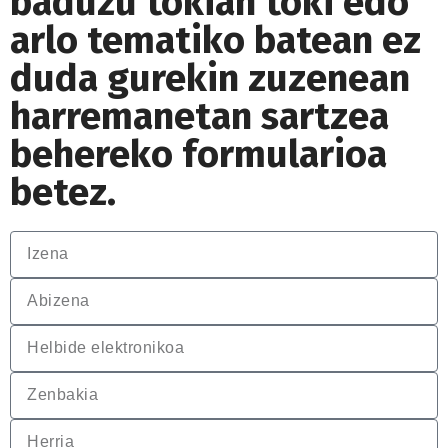
baduzu tokian toki edo
arlo tematiko batean ez
duda gurekin zuzenean
harremanetan sartzea
behereko formularioa
betez.