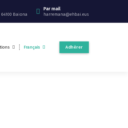
Par mail
 64100 Baiona
harremana@ehbai.eus
Adhérer
tions
Français