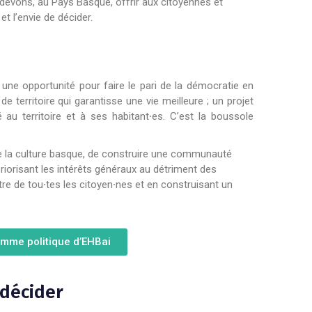
 devons, au Pays Basque, offrir aux citoyennes et
et l’envie de décider.
une opportunité pour faire le pari de la démocratie en
 territoire qui garantisse une vie meilleure ; un projet
é au territoire et à ses habitant⸱es. C’est la boussole
e la culture basque, de construire une communauté
priorisant les intérêts généraux au détriment des
-être de tou⸱tes les citoyen⸱nes et en construisant un
amme politique d’EHBai
 décider