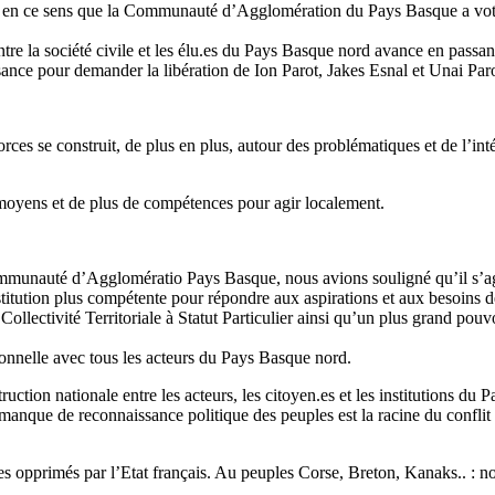
en ce sens que la Communauté d’Agglomération du Pays Basque a voté, en
 entre la société civile et les élu.es du Pays Basque nord avance en pa
ssance pour demander la libération de Ion Parot, Jakes Esnal et Unai Paro
ces se construit, de plus en plus, autour des problématiques et de l’int
 moyens et de plus de compétences pour agir localement.
mmunauté d’Agglomératio Pays Basque, nous avions souligné qu’il s’agis
itution plus compétente pour répondre aux aspirations et aux besoins de
lectivité Territoriale à Statut Particulier ainsi qu’un plus grand pouvo
ionnelle avec tous les acteurs du Pays Basque nord.
uction nationale entre les acteurs, les citoyen.es et les institutions du 
nque de reconnaissance politique des peuples est la racine du conflit po
les opprimés par l’Etat français. Au peuples Corse, Breton, Kanaks.. 