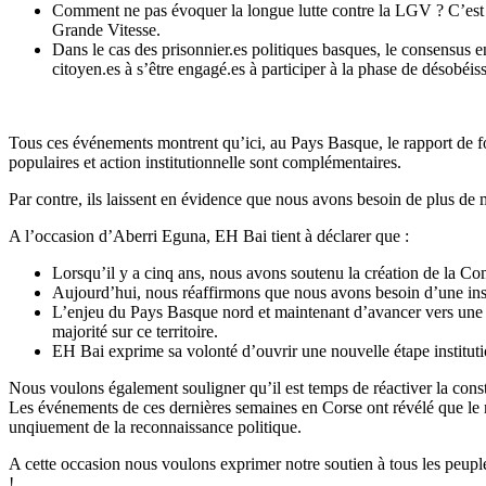
Comment ne pas évoquer la longue lutte contre la LGV ? C’est 
Grande Vitesse.
Dans le cas des prisonnier.es politiques basques, le consensus
citoyen.es à s’être engagé.es à participer à la phase de désobéi
Tous ces événements montrent qu’ici, au Pays Basque, le rapport de for
populaires et action institutionnelle sont complémentaires.
Par contre, ils laissent en évidence que nous avons besoin de plus de
A l’occasion d’Aberri Eguna, EH Bai tient à déclarer que :
Lorsqu’il y a cinq ans, nous avons soutenu la création de la Co
Aujourd’hui, nous réaffirmons que nous avons besoin d’une inst
L’enjeu du Pays Basque nord et maintenant d’avancer vers une Col
majorité sur ce territoire.
EH Bai exprime sa volonté d’ouvrir une nouvelle étape institut
Nous voulons également souligner qu’il est temps de réactiver la constr
Les événements de ces dernières semaines en Corse ont révélé que le ma
unqiuement de la reconnaissance politique.
A cette occasion nous voulons exprimer notre soutien à tous les peup
!