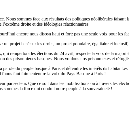
ance. Nous sommes face aux résultats des politiques néolibérales faisant la
 l’extrême droite et des idéologies réactionnaires.
ourd’hui encore nous disosn haut et fort: pas une seule voix pour les fa
n projet basé sur les droits, un projet populaire, égalitaire et inclusif, 
s, qui rempertora les élections du 24 avril, respecte la voix de la maj
ation des prisonnier.es basques. Nous voulons nos prisonnier.es et réfugié
 la parole du peuple basque à Paris et défendre les intérêts ds habitant
l fnous faut faire entendre la voix du Pays Basque à Paris !
teur par secteur. Que ce soit dans les mobilisations ou à travers les é
us sommes la force qui conduit notre peuple à la souveraineté !