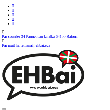
Skip
to
content
Par courrier
34 Panneucau karrika 64100 Baiona
Par mail
harremana@ehbai.eus