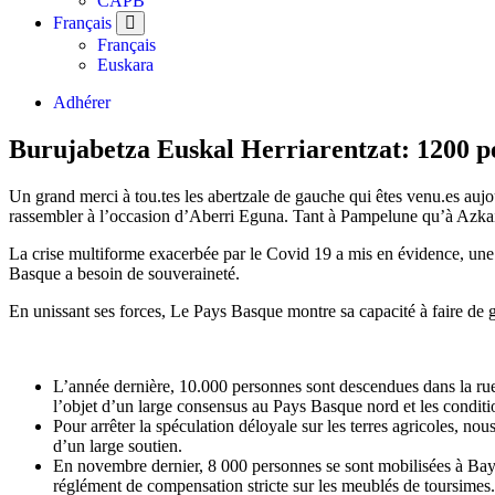
CAPB
Français
Français
Euskara
Adhérer
Burujabetza Euskal Herriarentzat: 1200 pe
Un grand merci à tou.tes les abertzale de gauche qui êtes venu.es au
rassembler à l’occasion d’Aberri Eguna. Tant à Pampelune qu’à Azkaine
La crise multiforme exacerbée par le Covid 19 a mis en évidence, une f
Basque a besoin de souveraineté.
En unissant ses forces, Le Pays Basque montre sa capacité à faire de g
L’année dernière, 10.000 personnes sont descendues dans la rue
l’objet d’un large consensus au Pays Basque nord et les conditio
Pour arrêter la spéculation déloyale sur les terres agricoles, n
d’un large soutien.
En novembre dernier, 8 000 personnes se sont mobilisées à Ba
réglément de compensation stricte sur les meublés de toursimes.