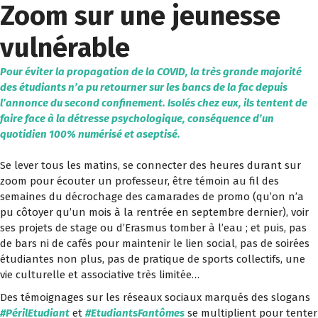
Zoom sur une jeunesse
S
k
vulnérable
i
p
t
Pour éviter la propagation de la COVID, la très grande majorité
o
des étudiants n’a pu retourner sur les bancs de la fac depuis
c
l’annonce du second confinement. Isolés chez eux, ils tentent de
o
faire face à la détresse psychologique, conséquence d’un
n
quotidien 100% numérisé et aseptisé.
t
e
Se lever tous les matins, se connecter des heures durant sur
n
zoom pour écouter un professeur, être témoin au fil des
t
semaines du décrochage des camarades de promo (qu’on n’a
pu côtoyer qu’un mois à la rentrée en septembre dernier), voir
ses projets de stage ou d’Erasmus tomber à l’eau ; et puis, pas
de bars ni de cafés pour maintenir le lien social, pas de soirées
étudiantes non plus, pas de pratique de sports collectifs, une
vie culturelle et associative très limitée…
Des témoignages sur les réseaux sociaux marqués des slogans
#PérilEtudiant
et
#EtudiantsFantômes
se multiplient pour tenter