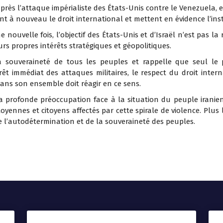
rès l’attaque impérialiste des États-Unis contre le Venezuela, e
ent à nouveau le droit international et mettent en évidence l’ins
ne nouvelle fois, l’objectif des États-Unis et d’Israël n’est pas l
urs propres intérêts stratégiques et géopolitiques.
 souveraineté de tous les peuples et rappelle que seul le p
êt immédiat des attaques militaires, le respect du droit inte
ans son ensemble doit réagir en ce sens.
a profonde préoccupation face à la situation du peuple iranie
itoyennes et citoyens affectés par cette spirale de violence. P
de l’autodétermination et de la souveraineté des peuples.