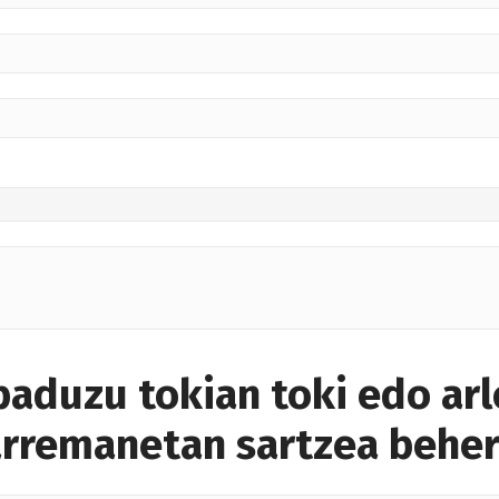
baduzu tokian toki edo ar
rremanetan sartzea beher