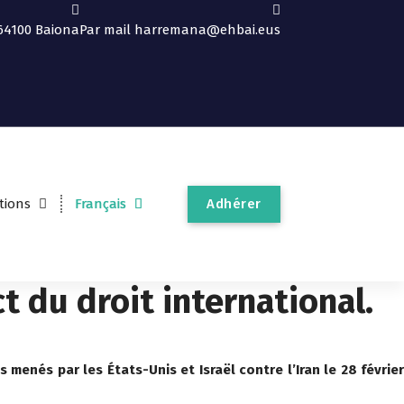
64100 Baiona
Par mail
harremana@ehbai.eus
Adhérer
tions
Français
ct du droit international.
nés par les États-Unis et Israël contre l’Iran le 28 février