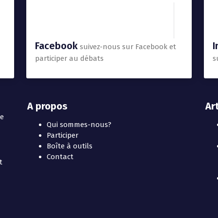
Facebook
I
suivez-nous sur Facebook et
participer au débats
s
A propos
Ar
te
Qui sommes-nous?
Participer
Boîte à outils
Contact
t