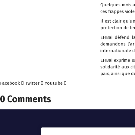
Quelques mois ap
ces frappes viol
Il est clair qu’u
protection de le
EHBai défend la
demandons l’arr
internationale d
EHBai exprime s
solidarité aux c
paix, ainsi que 
Facebook
Twitter
Youtube
0 Comments