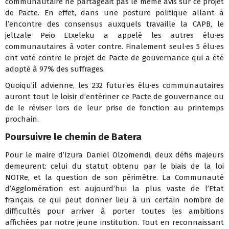
communautaire ne partageait pas le même avis sur ce projet
de Pacte. En effet, dans une posture politique allant à
l’encontre des consensus auxquels travaille la CAPB, le
jeltzale Peio Etxeleku a appelé les autres élu·es
communautaires à voter contre. Finalement seul·es 5 élu·es
ont voté contre le projet de Pacte de gouvernance qui a été
adopté à 97% des suffrages.
Quoiqu’il advienne, les 232 futur·es élu·es communautaires
auront tout le loisir d’entériner ce Pacte de gouvernance ou
de le réviser lors de leur prise de fonction au printemps
prochain.
Poursuivre le chemin de Batera
Pour le maire d’Izura Daniel Olzomendi, deux défis majeurs
demeurent: celui du statut obtenu par le biais de la loi
NOTRe, et la question de son périmètre. La Communauté
d’Agglomération est aujourd’hui la plus vaste de l’Etat
français, ce qui peut donner lieu à un certain nombre de
difficultés pour arriver à porter toutes les ambitions
affichées par notre jeune institution. Tout en reconnaissant