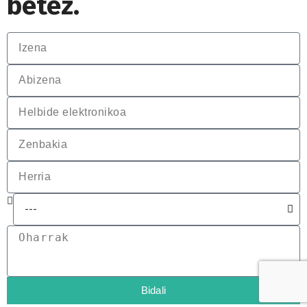
betez.
Bidali