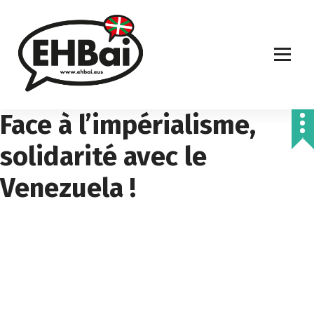
S
k
i
p
t
o
c
Face à l’impérialisme,
o
n
t
solidarité avec le
e
n
Venezuela !
t