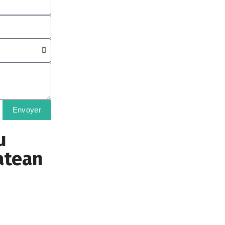
Envoyer
u
atean
o