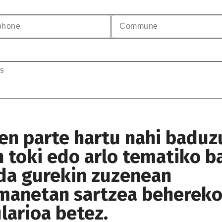
en parte hartu nahi baduz
n toki edo arlo tematiko b
da gurekin zuzenean
manetan sartzea beherek
larioa betez.