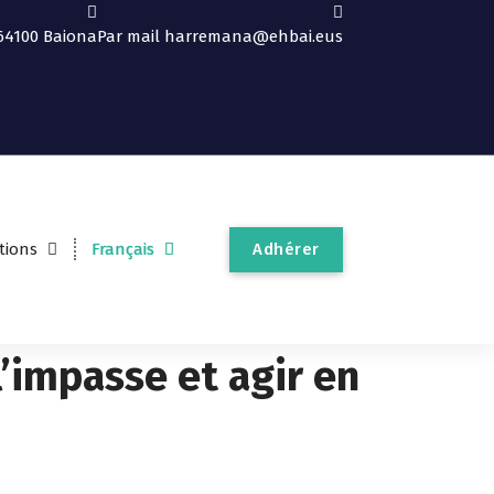
64100 Baiona
Par mail
harremana@ehbai.eus
Adhérer
tions
Français
 l’impasse et agir en