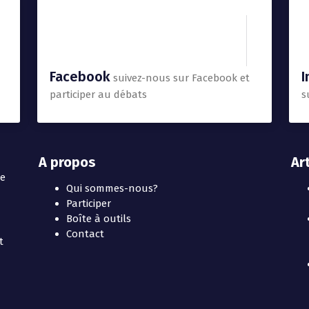
Facebook
I
suivez-nous sur Facebook et
participer au débats
s
A propos
Ar
te
Qui sommes-nous?
Participer
Boîte à outils
Contact
t