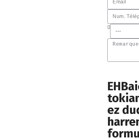
EHBai
tokia
ez du
harre
formu