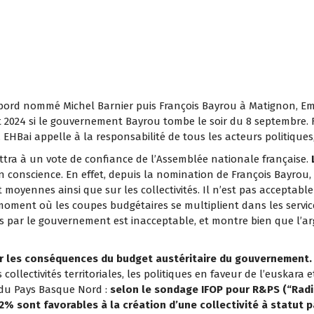
 d’abord nommé Michel Barnier puis François Bayrou à Matignon, 
let 2024 si le gouvernement Bayrou tombe le soir du 8 septembre. 
 EHBai appelle à la responsabilité de tous les acteurs politiques,
ttra à un vote de confiance de l’Assemblée nationale française.
en conscience. En effet, depuis la nomination de François Bayro
t moyennes ainsi que sur les collectivités. Il n’est pas acceptabl
moment où les coupes budgétaires se multiplient dans les service
s par le gouvernement est inacceptable, et montre bien que l’ar
bir les conséquences du budget austéritaire du gouvernement.
collectivités territoriales, les politiques en faveur de l’euskara
 du Pays Basque Nord :
selon le sondage IFOP pour R&PS (“Radi
 62% sont favorables à la création d’une collectivité à statut 