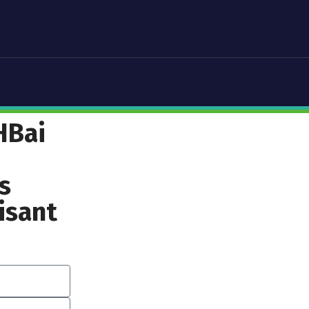
s
HBai
s
isant