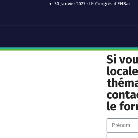
30 Janvier 2027 : IIᵉ Congrès d’EHBai
Si vo
local
théma
conta
le fo